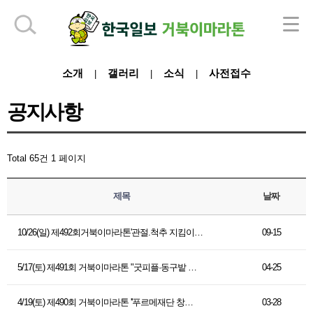
하단 영역
소개
갤러리
소식
사전접수
|
|
|
공지사항
Total 65건
1 페이지
제목
날짜
10/26(일) 제492회거북이마라톤'관절.척추 지킴이…
09-15
5/17(토) 제491회 거북이마라톤 "굿피플·동구밭 …
04-25
4/19(토) 제490회 거북이마라톤 ''푸르메재단 창…
03-28