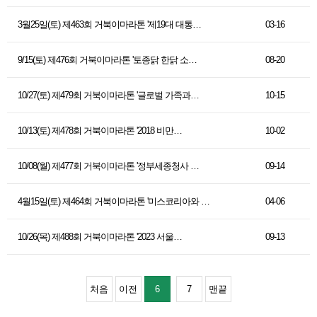
3월25일(토) 제463회 거북이마라톤 '제19대 대통…
03-16
9/15(토) 제476회 거북이마라톤 '토종닭 한닭 소…
08-20
10/27(토) 제479회 거북이마라톤 '글로벌 가족과…
10-15
10/13(토) 제478회 거북이마라톤 '2018 비만…
10-02
10/08(월) 제477회 거북이마라톤 '정부세종청사 …
09-14
4월15일(토) 제464회 거북이마라톤 '미스코리아와 …
04-06
10/26(목) 제488회 거북이마라톤 '2023 서울…
09-13
처음
이전
6
7
맨끝