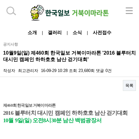
하단 영역
소개
갤러리
소식
사전접수
|
|
|
공지사항
10월9일(일) 제460회 한국일보 거북이마라톤 '2016 블루터치
대시민 캠페인 하하호호 남산 걷기대회'
작성자
최고관리자
16-09-29 10:28
조회
23,680회
댓글
0건
목록
본문
제
4
60회 한국일보 거북이마라톤
2016 블루터치 대시민 캠페인 하하호호 남산 걷기대회
10월 9일(일) 오전8시30분 남산 백범광장서