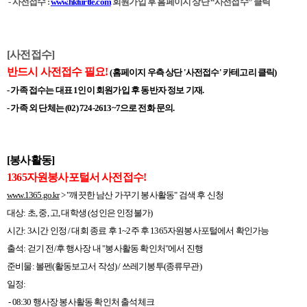
-
사전접수
:
www.hkturtle.com
회원가입 후 홈페이지 상단
“
사전접수
”
클릭
[사전접수]
반드시 사전접수 필요
!
(
홈페이지 우측 상단
'
사전접수
'
카테고리 클릭
)
- 가족 접수는 대표 1인이 회원가입 후 동반자 정보 기재.
- 가족 외 단체는 (02) 724-2613~7으로 전화 문의.
[봉사활동]
1365자원봉사포털서 사전접수!
www.1365.go.kr
> "깨끗한 남산 가꾸기 봉사활동" 검색 후 신청
대상: 초, 중, 고, 대학생 (성인은 인정불가)
시간: 3시간 인정 / 대회 종료 후 1~2주 후 1365자원봉사포털에서 확인가능
출석: 걷기 전/후 행사장 내 "봉사활동 확인처"에서 진행
준비물: 볼펜(활동보고서 작성) / 쓰레기봉투(종류무관)
일정:
- 08:30 행사장 봉사활동 확인처 출석체크