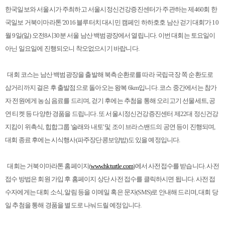
한국일보와 서울시가 주최하고 서울시정신건강증진센터가 주관하는 제460회 한
국일보 거북이마라톤 '2016 블루터치 대시민 캠페인 하하호호 남산 걷기대회'가 10
월 9일(일) 오전8시30분 서울 남산 백범광장에서 열립니다. 이번 대회는 토요일이
아닌 일요일에 진행되오니 착오없으시기 바랍니다.
대회 코스는 남산 백범광장을 출발해 북측순환로를 따라 국립극장 쪽 순환도로
삼거리까지 걸은 후 출발점으로 돌아오는 왕복 6km입니다. 코스 중간에서는 참가
자 전원에게 농심 음료를 드리며, 걷기 후에는 추첨을 통해 오리고기 선물세트, 공
연 티켓 등 다양한 경품을 드립니다. 또 서울시정신건강증진센터 제22대 정신건강
지킴이 위촉식, 힙합그룹 '술래와 내토' 및 조이 브라스밴드의 공연 등이 진행되며,
대회 종료 후에는 시식행사(파주장단콩보양밥)도 있을 예정입니다.
대회는 거북이마라톤 홈페이지(
www.hkturtle.com
)에서 사전접수를 받습니다. 사전
접수 방법은 회원 가입 후 홈페이지 상단 사전 접수를 클릭하시면 됩니다. 사전 접
수자에게는 대회 소식, 알림 등을 이메일 혹은 문자(SMS)로 안내해 드리며, 대회 당
일 추첨을 통해 경품을 별도로 나눠드릴 예정입니다.