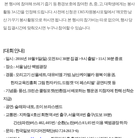
본 행사에 참여해 쓰레기 줍기 등 환경보호에 참여한 초, 중, 고, 대학생에게는 봉사
활동 3시간을 인정해 드립니다. 사전에 신청은 1365자원봉사포털에서 '깨끗한 남
산 가꾸기 봉사활동'으로 하시면 됩니다. 본 행사의 참가비는 따로 없으며, 행사 당
일 집결시간에 맞춰오시면 누구나 참여할 수 있습니다.
[
대회안내
]
-
일시
: 2016
년
10
월 9일
(
일)
오전
8시
30
분 집결 > 9시 출발 > 11시 30분 종료
-
장소
: 서
울 남산 백범광장
-
경품
:
오리고기 선물세트
,
대유비엠 가방,
남산케이블카 왕복 이용권
,
한자교육진흥회 그림 한자카드
,
드럼캣
‘
더 페스티벌
’
공연티켓 등
- 기념품: 풍선, 크린손 쿨링포켓(반환점서 배포하는 행운권 지참자에 한해 선착순
지급)
- 공연: 술래와 내토, 조이 브라스밴드
-
교통편
:
지하철
4
호선 회현역
4
번 출구
,
서울역
8
번 출구
(
도보
10
분
)
간선(파란)버스 402, 405번 / 순환(노란)버스 03, 05번 이용 백범광장 하차
-
문의
:
한국일보 미디어전략단
(02-724-2613~6)