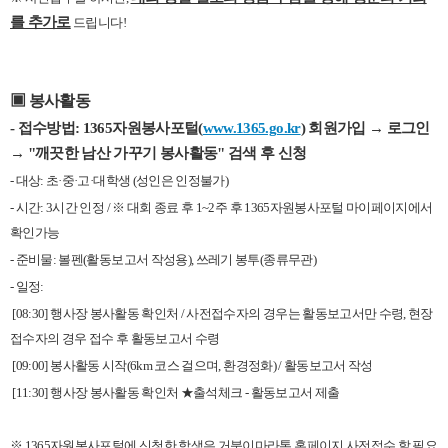
를 추가로
드립니다!
▣ 봉사활동
- 접수방법: 1365자원봉사포털(
www.1365.go.kr
) 회원가입 → 로그인
→ "깨끗한 남산 가꾸기 봉사활동" 검색 후 신청
- 대상: 초·중·고·대학생 (성인은 인정불가)
- 시간: 3시간 인정 / ※ 대회 종료 후 1~2주 후 1365자원봉사포털 마이페이지에서
확인가능
- 준비물: 볼펜(활동보고서 작성용), 쓰레기 봉투(종류무관)
- 일정:
[08:30] 행사장 봉사활동 확인처 / 사전접수자의 경우는 활동보고서만 수령, 현장
접수자의 경우 접수 후 활동보고서 수령
[09:00] 봉사활동 시작(6km 코스 걸으며, 환경정화) / 활동보고서 작성
[11:30] 행사장 봉사활동 확인처 ★출석체크 - 활동보고서 제출
※ 1365자원봉사포털에 신청한 학생은 거북이마라톤 홈페이지 사전접수 할 필요