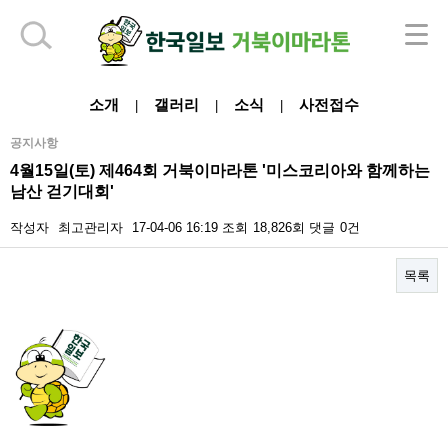
하단 영역
소개
갤러리
소식
사전접수
|
|
|
공지사항
4월15일(토) 제464회 거북이마라톤 '미스코리아와 함께하는
남산 걷기대회'
작성자
최고관리자
17-04-06 16:19
조회
18,826회
댓글
0건
목록
본문