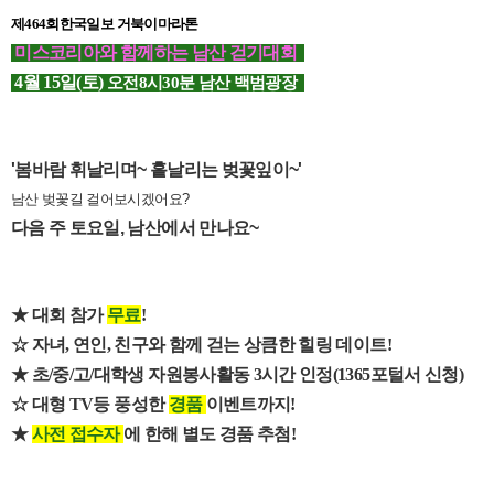
제464회
한국일보 거북이마라톤
미스코리아와 함께하는 남산 걷기대회
4월 15일(토)
오전8시30분 남산 백범광장
'봄바람 휘날리며~ 흩날리는 벚꽃잎이~'
남산 벚꽃길 걸어보시겠어요?
다음 주 토요일, 남산에서 만나요~
★ 대회 참가
무료
!
☆ 자녀, 연인, 친구와 함께 걷는 상큼한 힐링 데이트!
★ 초/중/고/대학생 자원봉사활동 3시간 인정(1365포털서 신청)
☆
대형 TV등 풍성한
경품
이벤트까지!
★
사전 접수자
에 한해 별도 경품 추첨!