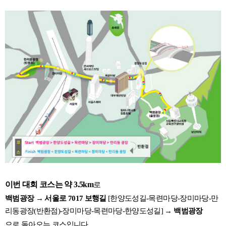
이번 대회 코스는 약 3.5km
로
백범광장
→
서울로 7017 보행길
[한양도성길-목련마당-장미마당-만
리동광장(반환점)-장미마당-목련마당-한양도성길]
→
백범광장
으로 돌아오는 코스입니다.