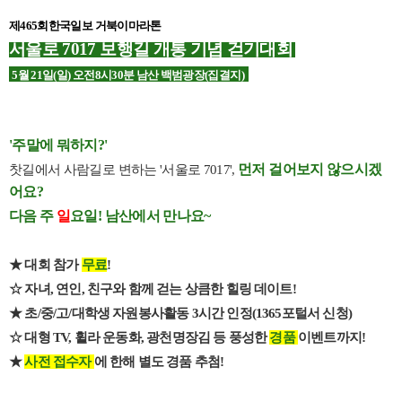
제465회
한국일보 거북이마라톤
서울로 7017 보행길 개통 기념 걷기대회
5월 21일(일)
오전8시30분 남산 백범광장(집결지)
'주말에 뭐하지?'
먼저 걸어보지 않으시겠
찻길에서 사람길로 변하는 '서울로 7017',
어요?
다음 주
일
요일! 남산에서 만나요~
★ 대회 참가
무료
!
☆ 자녀, 연인, 친구와 함께 걷는 상큼한 힐링 데이트!
★ 초/중/고/대학생 자원봉사활동 3시간 인정(1365포털서 신청)
☆
대형 TV, 휠라 운동화, 광천명장김 등 풍성한
경품
이벤트까지!
★
사전 접수자
에 한해 별도 경품 추첨!