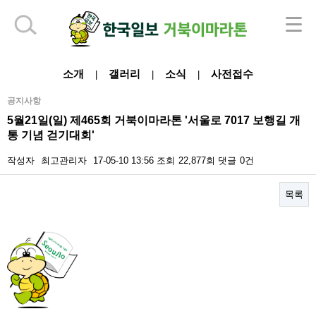
하단 영역
소개
갤러리
소식
사전접수
|
|
|
공지사항
5월21일(일) 제465회 거북이마라톤 '서울로 7017 보행길 개
통 기념 걷기대회'
작성자
최고관리자
17-05-10 13:56
조회
22,877회
댓글
0건
목록
본문