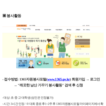
▣ 봉사활동
-
접수방법
: 1365
자원봉사포털
(
www.1365.go.kr
)
회원가입 → 로그인
→
"
깨끗한
남산 가꾸기 봉사활동
"
검색 후 신청
-
대상
:
초·중·고·대학생
(
성인은 인정불가
)
-
시간
: 3
시간 인정
/
※ 대회 종료 후
1~2
주 후
1365
자원봉사포털 마이페이지에서 확