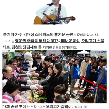
통기타 가수 김대성 스테파노의 흥겨운 공연
도 준비돼 있습니다
.
행운권 추첨을 통해 대형
TV,
휠라 운동화
,
오리고기 선물
이어지는
세트
,
광천명장김세트 등
다양한 경품도 챙겨드려요
!
대회 종료 후에는
오리고기컵밥
선착순으로
도 나눠드려요
!