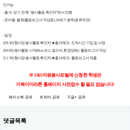
인가능
-
출석
:
걷기 전
/
후
"
봉사활동 확인처
"
에서 진행
-
준비물
:
볼펜
(
활동보고서 작성용
),
쓰레기 봉투
(
종류무관
)
-
일정
:
[08:30]
행사장 봉사활동 확인처 ★출석체크
-
도착시간 기입 및 서명
[09:00]
봉사활동 시작
(6km
코스 걸으며
,
환경정화
) /
활동보고서 작성
[11:30]
행사장 봉사활동 확인처 ★출석체크
-
활동보고서 제출
※
1365
자원봉사포털에 신청한 학생은
거북이마라톤 홈페이지 사전접수
할 필요 없습니다
!
페이스북 공유
트위터 공유
구글+ 공유
댓글목록