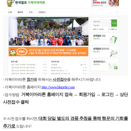
-
거북이마라톤
참가
를 위해서는
사전접수
를 해주시기 바랍니다
.
-
거북이마라톤 홈페이지
http://www.hkturtle.com
-
거북이마라톤 홈페이지
접속 →
회원가입 → 로그인 → 상단
접수방법
:
사전접수 클릭
대회 당일 별도의 경품 추첨을 통해 행운의 기회를
※
사전 접수를 하시면
,
추가로
드립니다
!