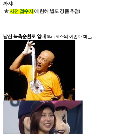
까지
!
★
사전 접수자
에 한해 별도 경품 추첨
!
남산 북측순환로 일대
6km
코스의 이번 대회는,