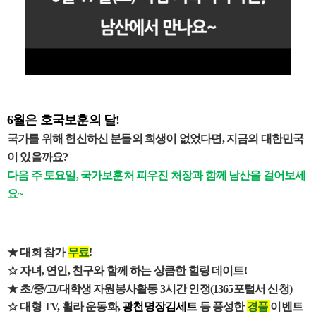
6월은 호국보훈의 달!
국가를 위해 헌신하신 분들의 희생이 없었다면, 지금의 대한민국
이 있을까요?
다음 주 토요일, 국가보훈처 피우진 처장과 함께 남산을 걸어보세
요~
★ 대회 참가
무료
!
☆ 자녀
,
연인
,
친구와 함께 하는 상큼한 힐링 데이트
!
★ 초
/
중
/
고
/
대학생 자원봉사활동
3
시간 인정
(1365
포털서 신청
)
☆ 대형
TV,
휠라 운동화
,
광천명장김세트
등 풍성한
경품
이벤트