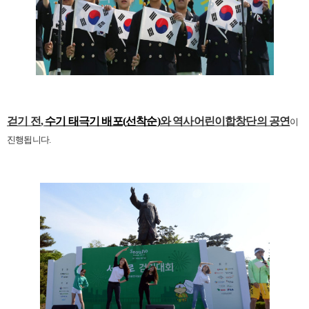
걷기 전
,
수기 태극기 배포
(
선착순
)
와 역사어린이합창단의 공연
이
진행됩니다
.