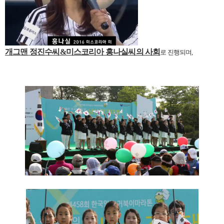
개그맨 정진수씨
&
미스코리아 홍나실씨의 사회
로 진행되며
,