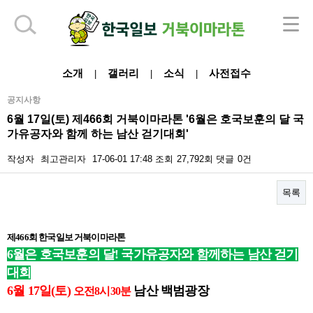
하단 영역
소개
갤러리
소식
사전접수
|
|
|
공지사항
6월 17일(토) 제466회 거북이마라톤 '6월은 호국보훈의 달 국
가유공자와 함께 하는 남산 걷기대회'
작성자
최고관리자
17-06-01 17:48
조회
27,792회
댓글
0건
목록
본문
제
466
회 한국일보 거북이마라톤
6월은 호국보훈의 달! 국가유공자와 함께하는 남산 걷기
대회
6월 17일(토)
남산 백범광장
오전8시30분