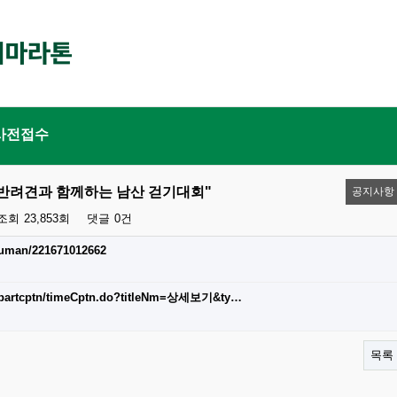
사전접수
톤 "반려견과 함께하는 남산 걷기대회"
공지사항
조회
23,853회
댓글
0건
human/221671012662
10/partcptn/timeCptn.do?titleNm=상세보기&ty…
목록