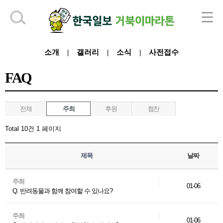
하단 영역
소개
갤러리
소식
사전접수
|
|
|
FAQ
전체
주최
후원
협찬
Total 10건
1 페이지
제목
날짜
주최
01-06
Q. 반려동물과 함께 참여할 수 있나요?
주최
01-06