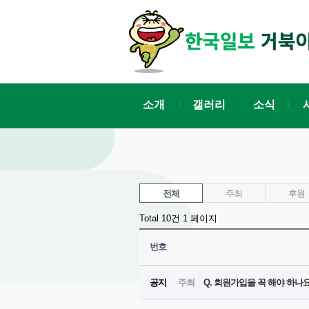
소개
갤러리
소식
전체
주최
후원
Total 10건
1 페이지
번호
공지
주최
Q. 회원가입을 꼭 해야 하나