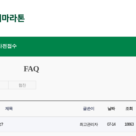
사전접수
FAQ
협찬
제목
글쓴이
날짜
조회
요?
최고관리자
07-14
18863