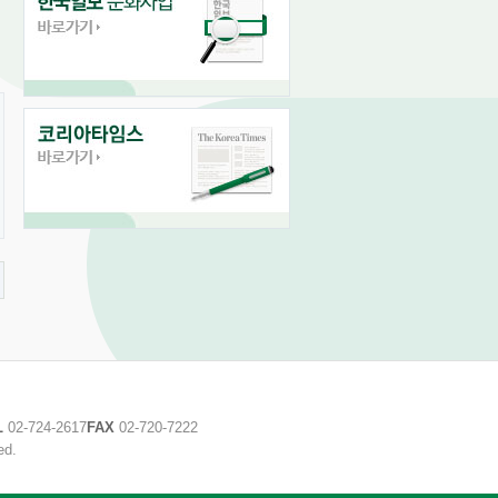
L
02-724-2617
FAX
02-720-7222
ed.