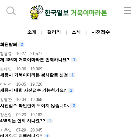
하단 영역
소개
갤러리
소식
사전접수
|
|
|
회원탈퇴
2
정봉규
10-27
21,577
제 486회 거북이마라톤 언제하나요?
1
김태민
10-06
19,909
세종시 거북이마라톤 봉사활동 신청
1
이민선
10-05
19,720
세종시 대회 사전접수 가능한가요?
1
김영환
10-04
19,355
사전접수 확인란이 보이지 않습니다.
2
강선영
09-23
19,182
485회는 언제 하나요??
1
서홍열
07-29
20,045
비가와도 진행하나요?
1