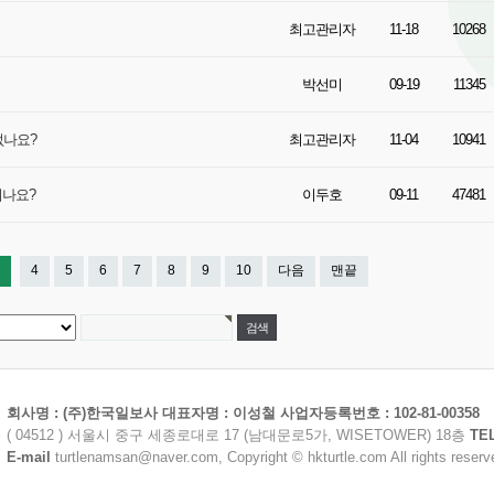
최고관리자
11-18
10268
박선미
09-19
11345
없나요?
최고관리자
11-04
10941
되나요?
이두호
09-11
47481
4
5
6
7
8
9
10
다음
맨끝
회사명 : (주)한국일보사 대표자명 : 이성철 사업자등록번호 : 102-81-00358
( 04512 ) 서울시 중구 세종로대로 17 (남대문로5가, WISETOWER) 18층
TE
E-mail
turtlenamsan@naver.com, Copyright © hkturtle.com All rights reserv