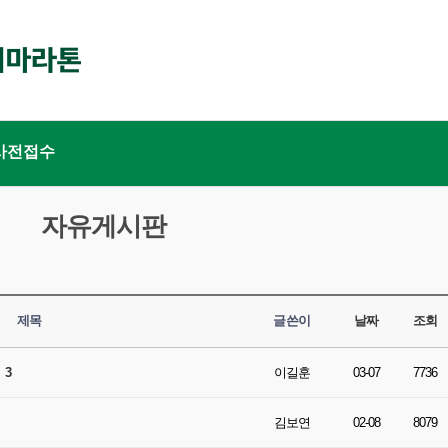
사전접수
자유게시판
제목
글쓴이
날짜
조회
.
3
이길훈
03-07
7736
김보연
02-08
8079