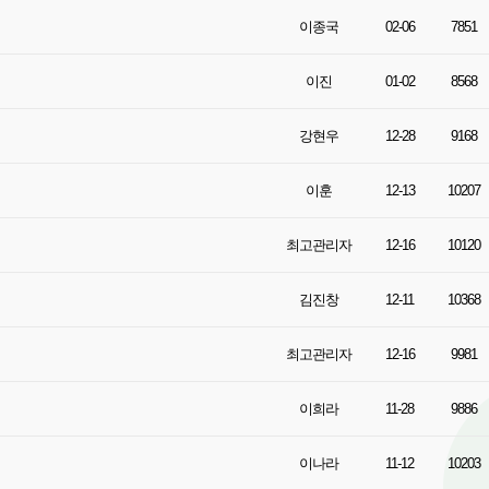
이종국
02-06
7851
이진
01-02
8568
강현우
12-28
9168
이훈
12-13
10207
최고관리자
12-16
10120
김진창
12-11
10368
최고관리자
12-16
9981
이희라
11-28
9886
이나라
11-12
10203