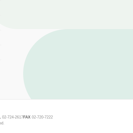
L
02-724-2617
FAX
02-720-7222
ed.