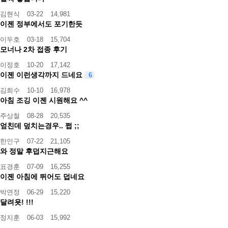
김현식
03-22
14,981
이젠 정부에서도 포기한듯
이두호
03-18
15,704
모너나 2차 접종 후기
이정호
10-20
17,142
이젠 이런생각까지 드네요
6
김희수
10-10
16,978
아침 조깅 이젠 시원해요 ^^
주상철
08-28
20,535
엎친데 덮치는경우.. 쩝 ;;
한인구
07-22
21,105
와 정말 후덥지근해요
표경훈
07-09
16,255
이젠 아침에 뛰어도 덥네요
박연정
06-29
15,220
달려욧! !!!
정지훈
06-03
15,992