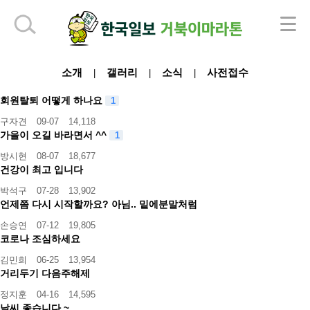
하단 영역
소개
갤러리
소식
사전접수
|
|
|
회원탈퇴 어떻게 하나요
1
구자견
09-07
14,118
가을이 오길 바라면서 ^^
1
방시현
08-07
18,677
건강이 최고 입니다
박석구
07-28
13,902
언제쯤 다시 시작할까요? 아님.. 밑에분말처럼
손승연
07-12
19,805
코로나 조심하세요
김민희
06-25
13,954
거리두기 다음주해제
정지훈
04-16
14,595
날씨 좋습니다 ~