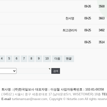
09-26
3568
천서영
09-25
3663
최고관리자
09-25
3492
09-25
3514
4
5
6
7
8
9
10
다음
맨끝
회사명 : (주)한국일보사 대표자명 : 이성철 사업자등록번호 : 102-81-00358
( 04512 ) 서울시 중구 세종로대로 17 (남대문로5가, WISETOWER) 18층
TE
E-mail
turtlenamsan@naver.com, Copyright © hkturtle.com All rights reserv