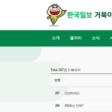
소개
갤러리
소식
Total 287건
1 페이지
번호
287
안녕하세요
286
493회는 언제?