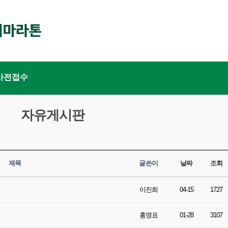
사전접수
자유게시판
제목
글쓴이
날짜
조회
이진희
04-15
1727
홍명표
01-28
3107