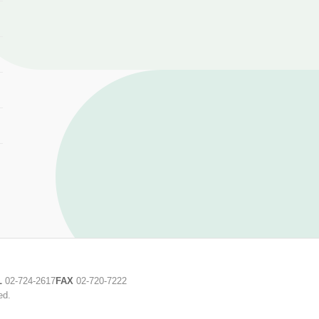
L
02-724-2617
FAX
02-720-7222
ed.