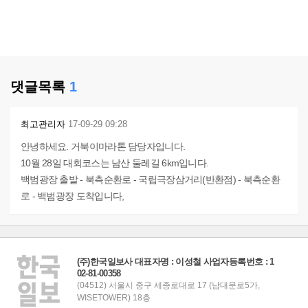
댓글목록
1
최고관리자
17-09-29 09:28
안녕하세요. 거북이마라톤 담당자입니다.
10월 28일 대회코스는 남산 둘레길 6km입니다.
백범광장 출발 - 북측순환로 - 국립극장삼거리(반환점) - 북측순환
로 - 백범광장 도착입니다,
(주)한국일보사 대표자명 : 이성철 사업자등록번호 : 1
02-81-00358
(04512) 서울시 중구 세종로대로 17 (남대문로5가,
WISETOWER) 18층