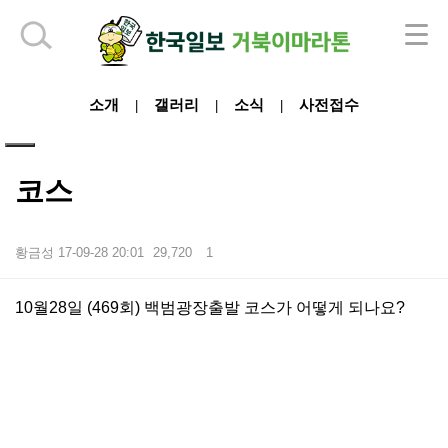
하단 영역
소개
갤러리
소식
사전접수
|
|
|
코스
황금성
17-09-28 20:01
29,720
1
본문
10월28일 (469회) 백범광장출발 코스가 어떻게 되나요?