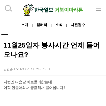
하단 영역
소개
갤러리
소식
사전접수
|
|
|
11월25일자 봉사시간 언제 들어
오나요?
김민준
17-11-30 21:41
24,676
1
본문
저번엔 다음날 바로들어왔는데
아직 안들어와서 궁금해서 물어봅니다.!