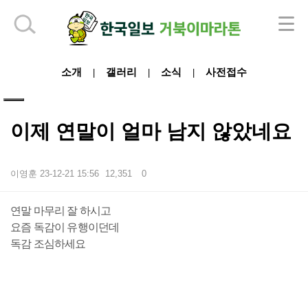
하단 영역
소개
갤러리
소식
사전접수
|
|
|
이제 연말이 얼마 남지 않았네요
이영훈
23-12-21 15:56
12,351
0
본문
연말 마무리 잘 하시고
요즘 독감이 유행이던데
독감 조심하세요