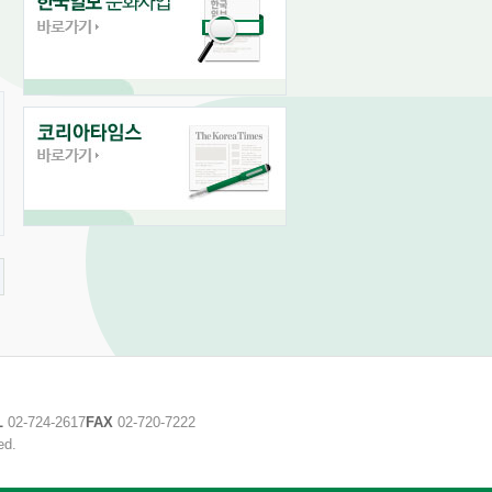
L
02-724-2617
FAX
02-720-7222
ed.