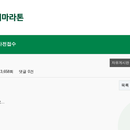
사전접수
자유게시판
3,658회
댓글
0건
목록
..