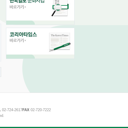
L
02-724-2617
FAX
02-720-7222
ed.