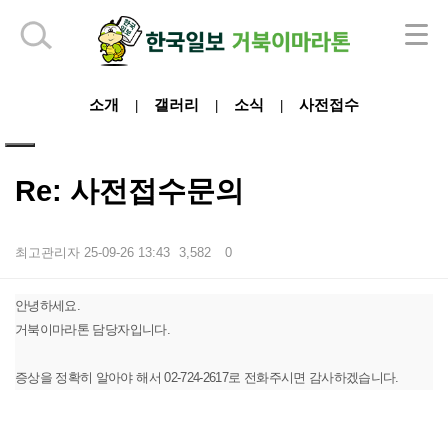
하단 영역
소개
갤러리
소식
사전접수
|
|
|
Re: 사전접수문의
최고관리자
25-09-26 13:43
3,582
0
본문
안녕하세요.
거북이마라톤 담당자입니다.
증상을 정확히 알아야 해서 02-724-2617로 전화주시면 감사하겠습니다.