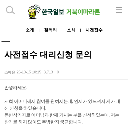
하단 영역
소개
갤러리
소식
사전접수
|
|
|
사전접수 대리신청 문의
조혜윤
25-10-15 10:15
3,713
0
본문
안녕하세요.
저희 어머니께서 참여를 원하시는데, 연세가 있으셔서 제가 대
신 신청을 하였습니다.
동반참가자로 어머님과 함께 가시는 분을 신청하였는데, 저는
참가를 하지 않아도 무방한지 궁금합니다.