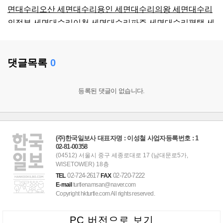
면대수리
오산 세면대수리
용인 세면대수리
의왕 세면대수리
의정부 세면대수리
이천 세면대수리
파주 세면대수리
평택 세
면대수리
포천 세면대수리
하남 세면대수리
화성 세면대수리
강화군 세면대수리
인천 세면대수리
강남구 세면대수리
강동
댓글목록
0
구 세면대수리
강북구 세면대수리
강서구 세면대수리
관악구
세면대수리
광진구 세면대수리
구로구 세면대수리
금천구 세
면대수리
노원구 세면대수리
도봉구 세면대수리
동대문구 세
등록된 댓글이 없습니다.
면대수리
동작구 세면대수리
마포구 세면대수리
서대문구 세
면대수리
서초구 세면대수리
성동구 세면대수리
성북구 세면
대수리
송파구 세면대수리
양천구 세면대수리
영등포구 세면
(주)한국일보사 대표자명 : 이성철 사업자등록번호 : 1
대수리
용산구 세면대수리
은평구 세면대수리
종로구 세면대
02-81-00358
(04512) 서울시 중구 세종로대로 17 (남대문로5가,
수리
중구 세면대수리
중랑구 세면대수리
미추홀구 세면대수
WISETOWER) 18층
리
연수구 세면대수리
부평구 세면대수리
덕양구 세면대수리
02-724-2617
02-720-7222
TEL
FAX
일산 세면대수리
고양시 하수구막힘
과천 하수구막힘
광명 하
E-mail
turtlenamsan@naver.com
Copyright hkturtle.com All rights reserved.
수구막힘
광주 하수구막힘
구리 하수구막힘
군포 하수구막힘
김포 하수구막힘
남양주 하수구막힘
동두천 하수구막힘
부천
PC 버전으로 보기