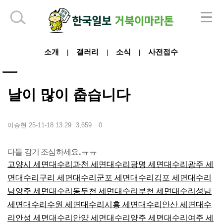
하단 영역
소개
갤러리
소식
사전접수
|
|
|
날이 많이 춥습니다
이승현
25-11-18 13:29
3,659
0
본문
다들 감기 조심하세요..ㅠㅠ
고양시 세면대수리
과천 세면대수리
광명 세면대수리
광주 세
면대수리
구리 세면대수리
군포 세면대수리
김포 세면대수리
남양주 세면대수리
동두천 세면대수리
부천 세면대수리
성남
세면대수리
수원 세면대수리
시흥 세면대수리
안산 세면대수
리
안성 세면대수리
안양 세면대수리
양주 세면대수리
여주 세