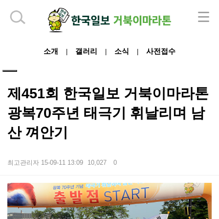
하단 영역
소개
갤러리
소식
사전접수
|
|
|
제451회 한국일보 거북이마라톤
광복70주년 태극기 휘날리며 남
산 껴안기
최고관리자
15-09-11 13:09
10,027
0
본문