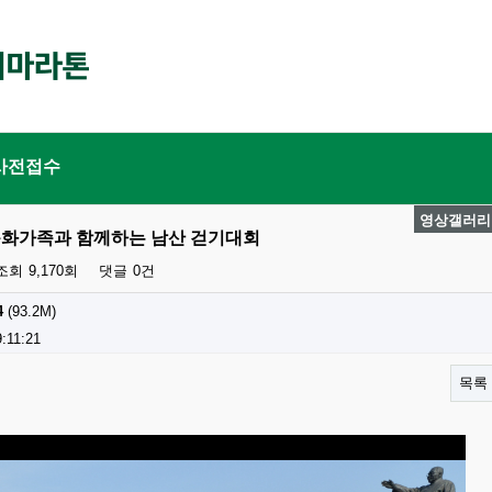
사전접수
영상갤러리
동화가족과 함께하는 남산 걷기대회
조회
9,170회
댓글
0건
4
(93.2M)
:11:21
목록