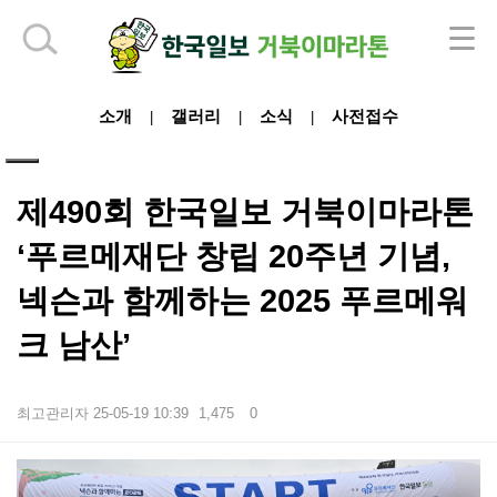
하단 영역
소개
갤러리
소식
사전접수
|
|
|
제490회 한국일보 거북이마라톤
‘푸르메재단 창립 20주년 기념,
넥슨과 함께하는 2025 푸르메워
크 남산’
최고관리자
25-05-19 10:39
1,475
0
본문