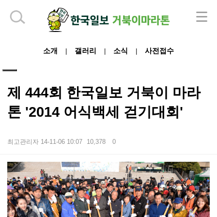
하단 영역
소개
갤러리
소식
사전접수
|
|
|
제 444회 한국일보 거북이 마라
톤 '2014 어식백세 걷기대회'
최고관리자
14-11-06 10:07
10,378
0
본문