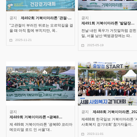
공지
제492회 거북이마라톤 '관절·…
공지
제491회 거북이마라톤 '발달장…
“고관절이 부러진 뒤로는 오르막길을 걸
을 때 아직 힘에 부치지만, 꼭..
전날 내린 폭우가 거짓말처럼 걷힌 
일, 서울 남산 백범광장에는 따..
2025-11-21
2025-05-19
공지
공지
제488회 거북이마라톤_20
제489회 거북이마라톤 <광복8…
제488회 한국일보 거북이마라톤 '
제 489회 거북이마라톤 ‘광복80 코리아
사회복지 걷기대회' 참가자들이..
메모리얼 로드 인 서울’대..
2023-11-01