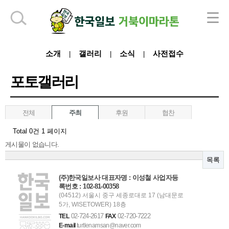
소개
갤러리
소식
사전접수
|
|
|
포토갤러리
하단 영역
전체
주최
후원
협찬
Total 0건
1 페이지
게시물이 없습니다.
목록
(주)한국일보사 대표자명 : 이성철 사업자등
록번호 : 102-81-00358
(04512) 서울시 중구 세종로대로 17 (남대문로
5가, WISETOWER) 18층
02-724-2617
02-720-7222
TEL
FAX
E-mail
turtlenamsan@naver.com