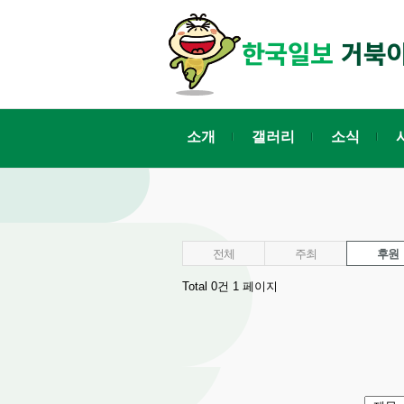
소개
갤러리
소식
전체
주최
후원
Total 0건
1 페이지