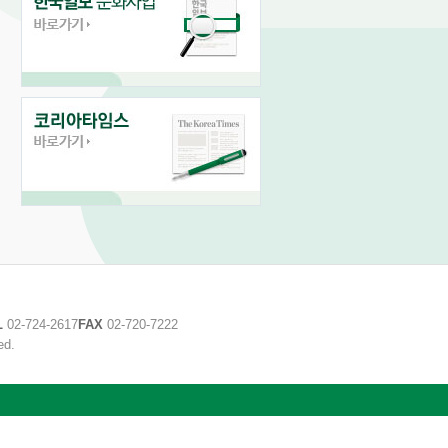
L
02-724-2617
FAX
02-720-7222
ed.