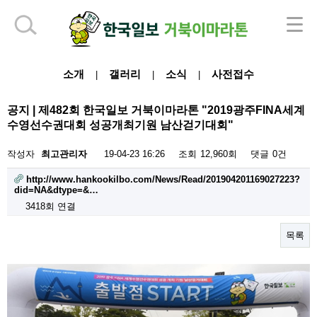
하단 영역
소개
갤러리
소식
사전접수
|
|
|
공지 | 제482회 한국일보 거북이마라톤 "2019광주FINA세계
수영선수권대회 성공개최기원 남산걷기대회"
작성자
최고관리자
19-04-23 16:26
조회
12,960회
댓글
0건
http://www.hankookilbo.com/News/Read/201904201169027223?
did=NA&dtype=&…
3418회 연결
목록