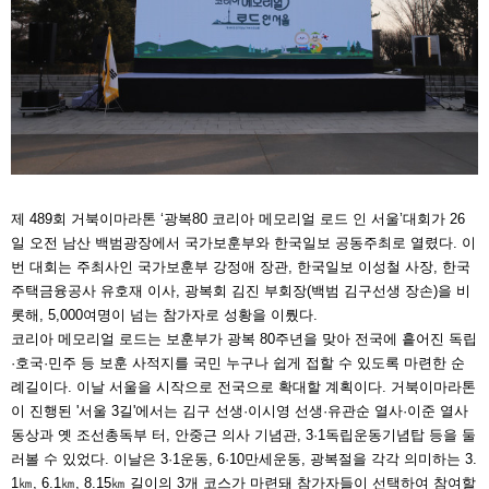
제 489회 거북이마라톤 ‘광복80 코리아 메모리얼 로드 인 서울’대회가 26
일 오전 남산 백범광장에서 국가보훈부와 한국일보 공동주최로 열렸다. 이
번 대회는 주최사인 국가보훈부 강정애 장관, 한국일보 이성철 사장, 한국
주택금융공사 유호재 이사, 광복회 김진 부회장(백범 김구선생 장손)을 비
롯해, 5,000여명이 넘는 참가자로 성황을 이뤘다.
코리아 메모리얼 로드는 보훈부가 광복 80주년을 맞아 전국에 흩어진 독립
·호국·민주 등 보훈 사적지를 국민 누구나 쉽게 접할 수 있도록 마련한 순
례길이다. 이날 서울을 시작으로 전국으로 확대할 계획이다. 거북이마라톤
이 진행된 '서울 3길'에서는 김구 선생·이시영 선생·유관순 열사·이준 열사
동상과 옛 조선총독부 터, 안중근 의사 기념관, 3·1독립운동기념탑 등을 둘
러볼 수 있었다. 이날은 3·1운동, 6·10만세운동, 광복절을 각각 의미하는 3.
1㎞, 6.1㎞, 8.15㎞ 길이의 3개 코스가 마련돼 참가자들이 선택하여 참여할