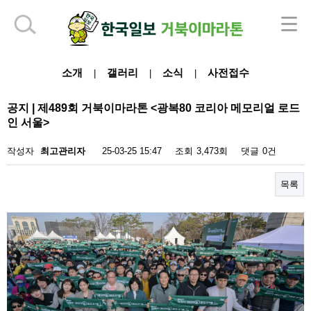
하단 영역
소개
갤러리
소식
사전접수
|
|
|
공지 | 제489회 거북이마라톤 <광복80 코리아 메모리얼 로드
인 서울>
작성자
최고관리자
25-03-25 15:47
조회
3,473회
댓글
0건
목록