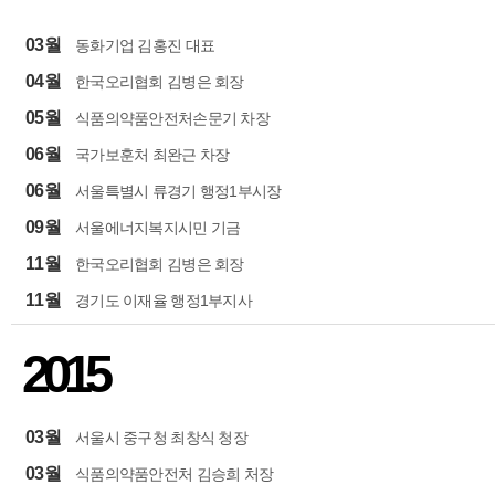
03월
동화기업 김홍진 대표
04월
한국오리협회 김병은 회장
05월
식품의약품안전처손문기 차장
06월
국가보훈처 최완근 차장
06월
서울특별시 류경기 행정1부시장
09월
서울에너지복지시민 기금
11월
한국오리협회 김병은 회장
11월
경기도 이재율 행정1부지사
2015
03월
서울시 중구청 최창식 청장
03월
식품의약품안전처 김승희 처장