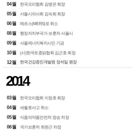
04월
한국오리협회 김병은 회장
05월
서울시의사회 김숙희 회장
06월
메르스(MERS)로 취소
08월
행정자치부국가 보훈처 서울시
09월
서울에너지복지시민 기금
10월
(사)한국토종닭협회 김근호 회장
한국건강증진개발원 장석일 원장
12월
2014
03월
한국오리협회 이창호 회장
04월
세월호사고 취소
05월
식품의약품안전처 정승 처장
06월
국가보훈처 최완근 차장