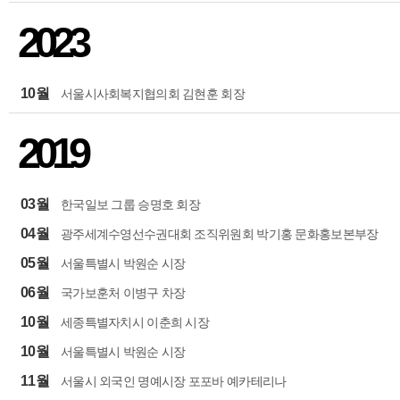
2023
10월
서울시사회복지협의회 김현훈 회장
2019
03월
한국일보 그룹 승명호 회장
04월
광주세계수영선수권대회 조직위원회 박기홍 문화홍보본부장
05월
서울특별시 박원순 시장
06월
국가보훈처 이병구 차장
10월
세종특별자치시 이춘희 시장
10월
서울특별시 박원순 시장
11월
서울시 외국인 명예시장 포포바 예카테리나