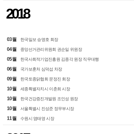
2018
03월
한국일보 승명호 회장
04월
중앙선거관리위원회 권순일 위원장
05월
한국사회적기업진흥원 김종각 원장 직무대행
06월
국가보훈처 심덕섭 차장
09월
한국토종닭협회 문정진 회장
10월
세종특별자치시 이춘희 시장
10월
한국건강증진개발원 조인성 원장
10월
서울특별시 진성준 정무부시장
11월
수원시 염태영 시장