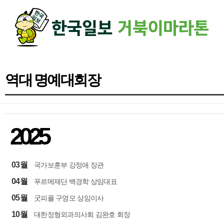
하단 영역
역대 명예대회장
2025
03월
국가보훈부 강정애 장관
04월
푸르메재단 백경학 상임대표
05월
굿피플 구영모 상임이사
10월
대한정형외과의사회 김완호 회장