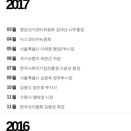
2017
03월
중앙선거관리위원회 김대년 사무총장
04월
미스코리아녹원회
05월
서울특별시 이제원 행정2부시장
06월
국가보훈처 최완근 차장
07월
한국사회적기업진흥원 오광성 원장
09월
서울특별시 김종욱 정무부시장
10월
강원도 정만호 부지사
11월
수원시 염태영 시장
11월
한국오리협회 김병은 회장
2016