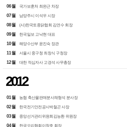
06월
국가보훈처 최완근 차장
07월
남양주시 이석우 시장
08월
(사)한국토종닭협회 김연수 회장
09월
한국일보 고낙현 대표
10월
해양수산부 윤진숙 장관
11월
서울시 중구청 최창식 구청장
12월
대한 적십자사 고경석 사무총장
2012
01월
농협 축산물판매분사채형석 분사장
02월
한국전기안전공사박철곤 사장
03월
중앙선거관리위원회김능환 위원장
04월
한국오리협회이창호 회장