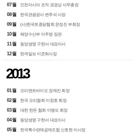
07월
인천아시아 조직 권경상 사무총장
08월
한국관광공사 변추석 사장
09월
(사)한국토종닭협회 문정진 부회장
10월
해양수산부 이주영 장관
11월
동양생명 구한서 대표이사
12월
한국일보 이준희사장
2013
01월
오리엔트바이오 장재진 회장
02월
한국 오리협회 이창호 회장
03월
대한 한돈 협회 이병모 회장
04월
동양생명 구한서 대표이사
05월
한국특수판매공제조합 신호현 이사장